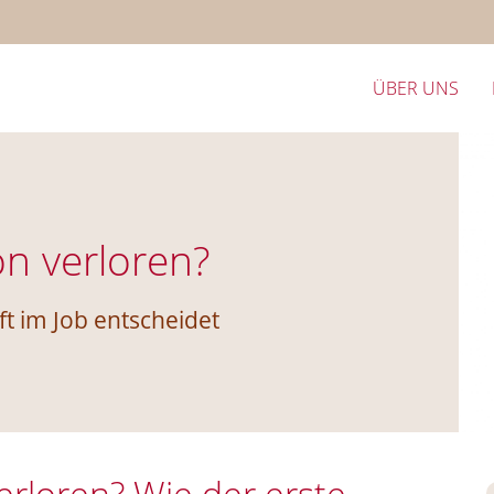
ÜBER UNS
n verloren?
ft im Job entscheidet
rloren? Wie der erste