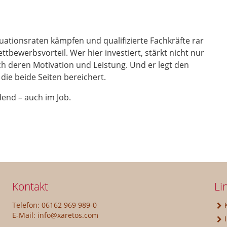
uationsraten kämpfen und qualifizierte Fachkräfte rar
tbewerbsvorteil. Wer hier investiert, stärkt nicht nur
h deren Motivation und Leistung. Und er legt den
die beide Seiten bereichert.
dend – auch im Job.
Kontakt
Li
Telefon: 06162 969 989-0
E-Mail:
info@xaretos.com