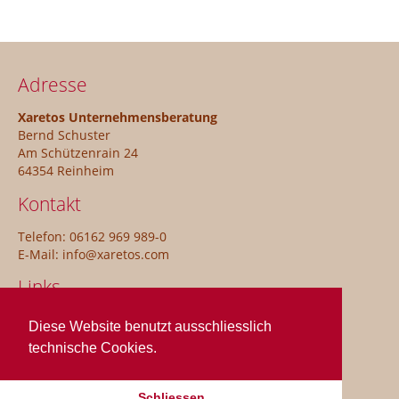
Adresse
Xaretos Unternehmensberatung
Bernd Schuster
Am Schützenrain 24
64354 Reinheim
Kontakt
Telefon: 06162 969 989-0
E-Mail:
info@xaretos.com
Links
KONTAKT
Diese Website benutzt ausschliesslich
IMPRESSUM
technische Cookies.
DATENSCHUTZERKLÄRUNG
Schliessen