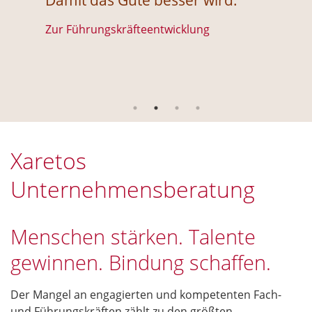
Damit das Gute besser wird.
Dam
Zur Führungskräfteentwicklung
Zur 
Xaretos
Unternehmensberatung
Menschen stärken. Talente
gewinnen. Bindung schaffen.
Der Mangel an engagierten und kompetenten Fach-
und Führungskräften zählt zu den größten